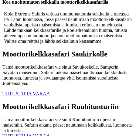
Koe unohtumaton seikkailu moottorikelkkasafarilla
Kola Extreme Safaris tarjoaa unohtumattomia seikkailuja upeassa
Itä-Lapin luonnossa, jossa pääset nauttimaan moottorikelkkasafarin
vauhdista, upeista maisemista ja lumisen erämaan tunnelmasta.
Lähde mukaan kelkkasafarille ja koe adrenaliinin huuma, tutustu
alueen upeaan luontoon ja nauti unohtumattomista maisemista.
Valitse oma reittisi ja lähde seikkailuun kanssamme.
Moottorikelkkasafari Saukirkolle
Tämä moottorikelkkasafari vie sinut Savukoskelle, Samperin
Savotan maisemiin. Safarin aikana pääset nauttimaan kelkkailusta,
luonnosta, lumesta ja sivutaampa yhtä isoimmista suoalueista,
Jouttenaapaa.
TUTUSTU JA VARAA
Moottorikelkkasafari Ruuhitunturiin
Tämä moottorikelkkasafari vie sinut Ruuhitunturin upeisiin
maisemiin. Safarin aikana pääset nauttimaan kelkkailusta, luonnosta
ja lumesta.
TUTUSTU JA VARAA