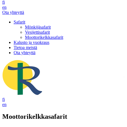
fi
en
Ota yhteyttä
Safarit
Mönkijäsafarit
Vesijettisafarit
Moottorikelkkasafarit
Kalusto ja vuokraus
Tietoa meistä
Ota yhteyttä
fi
en
Moottorikelkkasafarit