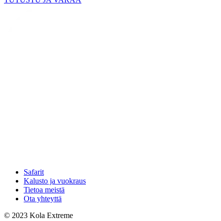
Safarit
Kalusto ja vuokraus
Tietoa meistä
Ota yhteyttä
© 2023 Kola Extreme
Digi- ja mainostoimisto Höyry Rovaniemi ja Oulu