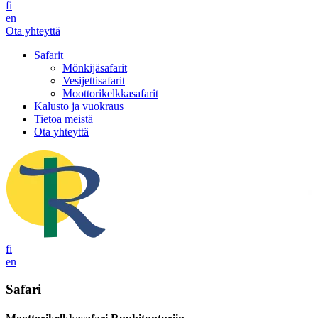
fi
en
Ota yhteyttä
Safarit
Mönkijäsafarit
Vesijettisafarit
Moottorikelkkasafarit
Kalusto ja vuokraus
Tietoa meistä
Ota yhteyttä
fi
en
Safari