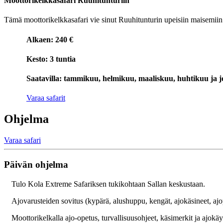
Moottorikelkkasafari Ruuhitunturiin
Tämä moottorikelkkasafari vie sinut Ruuhitunturin upeisiin maisemiin.
Alkaen: 240 €
Kesto: 3 tuntia
Saatavilla: tammikuu, helmikuu, maaliskuu, huhtikuu ja 
Varaa safarit
Ohjelma
Varaa safari
Päivän ohjelma
Tulo Kola Extreme Safariksen tukikohtaan Sallan keskustaan.
Ajovarusteiden sovitus (kypärä, alushuppu, kengät, ajokäsineet, aj
Moottorikelkalla ajo-opetus, turvallisuusohjeet, käsimerkit ja ajokä