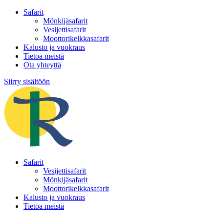
Safarit
Mönkijäsafarit
Vesijettisafarit
Moottorikelkkasafarit
Kalusto ja vuokraus
Tietoa meistä
Ota yhteyttä
Siirry sisältöön
Safarit
Vesijettisafarit
Mönkijäsafarit
Moottorikelkkasafarit
Kalusto ja vuokraus
Tietoa meistä