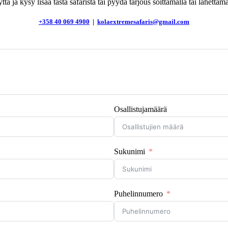
ttä ja kysy lisää tästä safarista tai pyydä tarjous soittamalla tai lähettämäl
+358 40 069 4900
|
kolaextremesafaris@gmail.com
Osallistujamäärä
Sukunimi
Puhelinnumero