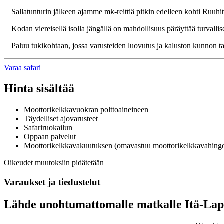
Sallatunturin jälkeen ajamme mk-reittiä pitkin edelleen kohti Ruu
Kodan viereisellä isolla jängällä on mahdollisuus päräyttää turvalli
Paluu tukikohtaan, jossa varusteiden luovutus ja kaluston kunnon ta
Varaa safari
Hinta sisältää
Moottorikelkkavuokran polttoaineineen
Täydelliset ajovarusteet
Safariruokailun
Oppaan palvelut
Moottorikelkkavakuutuksen (omavastuu moottorikelkkavahing
Oikeudet muutoksiin pidätetään
Varaukset ja tiedustelut
Lähde unohtumattomalle matkalle Itä-La