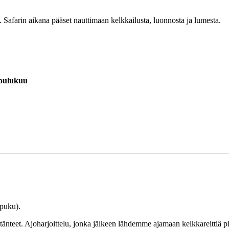
 Safarin aikana pääset nauttimaan kelkkailusta, luonnosta ja lumesta.
joulukuu
opuku).
ytänteet. Ajoharjoittelu, jonka jälkeen lähdemme ajamaan kelkkareittiä pi