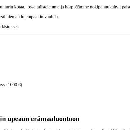
hitunturin kotaa, jossa tulistelemme ja hörppäämme nokipannukahvit pa
sesti hieman lujempaakin vauhtia.
rkistukset.
ossa 1000 €)
pin upeaan erämaaluontoon